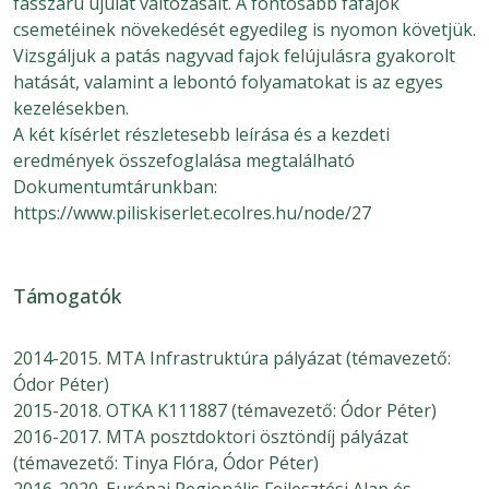
fásszárú újulat változásait. A fontosabb fafajok
csemetéinek növekedését egyedileg is nyomon követjük.
Vizsgáljuk a patás nagyvad fajok felújulásra gyakorolt
hatását, valamint a lebontó folyamatokat is az egyes
kezelésekben.
A két kísérlet részletesebb leírása és a kezdeti
eredmények összefoglalása megtalálható
Dokumentumtárunkban:
https://www.piliskiserlet.ecolres.hu/node/27
Támogatók
2014-2015. MTA Infrastruktúra pályázat (témavezető:
Ódor Péter)
2015-2018. OTKA K111887 (témavezető: Ódor Péter)
2016-2017. MTA posztdoktori ösztöndíj pályázat
(témavezető: Tinya Flóra, Ódor Péter)
2016-2020. Európai Regionális Fejlesztési Alap és