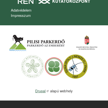
Lábléc
Adatvédelem
Impresszum
Drupal
alapú webhely