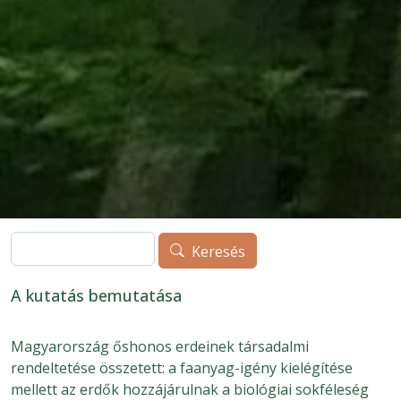
Keresés
Keresés
A kutatás bemutatása
Magyarország őshonos erdeinek társadalmi
rendeltetése összetett: a faanyag-igény kielégítése
mellett az erdők hozzájárulnak a biológiai sokféleség