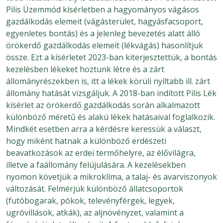
Pilis Üzemmód kísérletben a hagyományos vágásos
gazdálkodás elemeit (vágásterület, hagyásfacsoport,
egyenletes bontás) és a jelenleg bevezetés alatt álló
örökerdő gazdálkodás elemeit (lékvágás) hasonlítjuk
össze. Ezt a kísérletet 2023-ban kiterjesztettük, a bontás
kezelésben lékeket hoztunk létre és a zárt
állományrészekben is, itt a lékek körüli nyíltabb ill. zárt
állomány hatását vizsgáljuk. A 2018-ban indított Pilis Lék
kísérlet az örökerdő gazdálkodás során alkalmazott
különböző méretű és alakú lékek hatásaival foglalkozik.
Mindkét esetben arra a kérdésre keressük a választ,
hogy miként hatnak a különböző erdészeti
beavatkozások az erdei termőhelyre, az élővilágra,
illetve a faállomány felújulására. A kezelésekben
nyomon követjük a mikroklíma, a talaj- és avarviszonyok
változását. Felmérjük különböző állatcsoportok
(futóbogarak, pókok, televényférgek, legyek,
ugróvillások, atkák), az aljnövényzet, valamint a