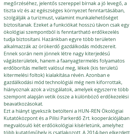
megőrzéséhez, jelentős szereppel bírnak a jó levegő, a
tiszta víz és az egészséges környezet fenntartásában,
szolgálják a turizmust, valamint munkalehetőséget
biztosítanak. Ezeket a funkciókat hosszú távon csak egy
ökológiai szempontból is fenntartható erdőkezelés
tudja biztosítani. Hazánkban egyre több területen
alkalmazzák az örökerdő gazdálkodás módszereit.
Ennek során nem jönnek létre nagy kiterjedésű
vágásterületek, hanem a faanyagtermelés folyamatos
erdőborítás mellett valósul meg, lékek (kis területű
kitermelési foltok) kialakítása révén. Azonban e
gazdálkodási mód technológiái még nem kiforrottak,
hiányoznak azok a vizsgálatok, amelyek egyszerre több
szempont alapján vetik össze a különböző erdőkezelési
beavatkozásokat.
Ezt a hiányt igyekszik betölteni a HUN-REN Ökológiai
Kutatóközpont és a Pilisi Parkerdő Zrt. kooperációjában
megvalósuló két erdőökológiai kísérletünk, amelyhez
több kutatóműhely is csatlakozott. A 2014-ben elkezdett