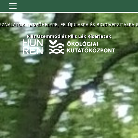
Ugrás a tartalomra
sználatok termőhelyre, felújulásra és biodiverzitásra 
Pilis Üzemmód és Pilis Lék Kísérletek