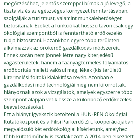
megőrzéséhez, jelentős szereppel bírnak a jó levegő, a
tiszta víz és az egészséges környezet fenntartásában,
szolgálják a turizmust, valamint munkalehetőséget
biztosítanak. Ezeket a funkciókat hosszú távon csak egy
ökológiai szempontból is fenntartható erdőkezelés
tudja biztosítani. Hazánkban egyre több területen
alkalmazzák az örökerdő gazdálkodás módszereit.
Ennek során nem jönnek létre nagy kiterjedésű
vágásterületek, hanem a faanyagtermelés folyamatos
erdőborítás mellett valósul meg, lékek (kis területű
kitermelési foltok) kialakítása révén. Azonban e
gazdálkodási mód technológiái még nem kiforrottak,
hiányoznak azok a vizsgálatok, amelyek egyszerre több
szempont alapján vetik össze a különböző erdőkezelési
beavatkozásokat.
Ezt a hiányt igyekszik betölteni a HUN-REN Ökológiai
Kutatóközpont és a Pilisi Parkerdő Zrt. kooperációjában
megvalósuló két erdőökológiai kísérletünk, amelyhez
több kutatóműhely is csatlakozott. A 2014-ben elkezdett