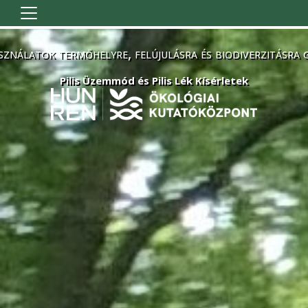
Ugrás a tartalomra
sználatok termőhelyre, felújulásra és biodiverzitásra 
Pilis Üzemmód és Pilis Lék Kísérletek