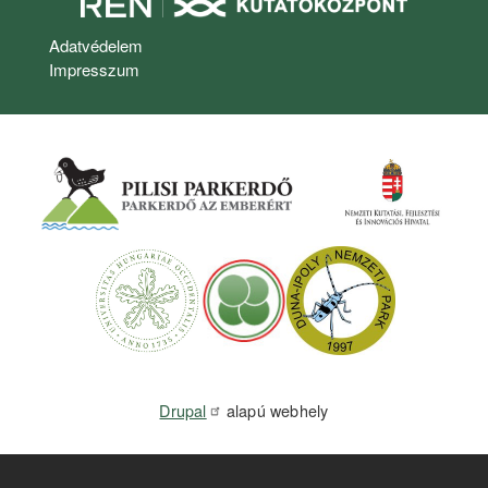
Lábléc
Adatvédelem
Impresszum
Drupal
alapú webhely