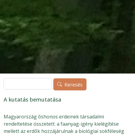
Keresés
Keresés
A kutatás bemutatása
Magyarország őshonos erdeinek társadalmi
rendeltetése összetett: a faanyag-igény kielégítése
mellett az erdők hozzájárulnak a biológiai sokféleség