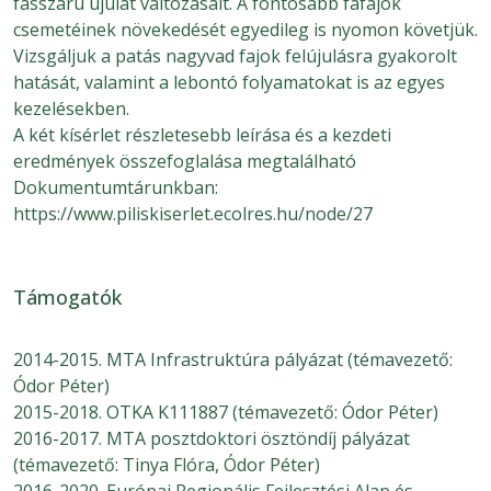
fásszárú újulat változásait. A fontosabb fafajok
csemetéinek növekedését egyedileg is nyomon követjük.
Vizsgáljuk a patás nagyvad fajok felújulásra gyakorolt
hatását, valamint a lebontó folyamatokat is az egyes
kezelésekben.
A két kísérlet részletesebb leírása és a kezdeti
eredmények összefoglalása megtalálható
Dokumentumtárunkban:
https://www.piliskiserlet.ecolres.hu/node/27
Támogatók
2014-2015. MTA Infrastruktúra pályázat (témavezető:
Ódor Péter)
2015-2018. OTKA K111887 (témavezető: Ódor Péter)
2016-2017. MTA posztdoktori ösztöndíj pályázat
(témavezető: Tinya Flóra, Ódor Péter)
2016-2020. Európai Regionális Fejlesztési Alap és