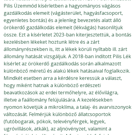
Pilis Üzemmód kísérletben a hagyományos vágásos
gazdálkodás elemeit (vágásterület, hagyásfacsoport,
egyenletes bontás) és a jelenleg bevezetés alatt álló
örökerdő gazdálkodás elemeit (lékvágás) hasonlítjuk
össze. Ezt a kísérletet 2023-ban kiterjesztettük, a bontás
kezelésben lékeket hoztunk létre és a zárt
állományrészekben is, itt a lékek körüli nyíltabb ill. zárt
állomány hatását vizsgáljuk. A 2018-ban indított Pilis Lék
kísérlet az örökerdő gazdálkodás során alkalmazott
különböző méretű és alakú lékek hatásaival foglalkozik.
Mindkét esetben arra a kérdésre keressük a választ,
hogy miként hatnak a különböző erdészeti
beavatkozások az erdei termőhelyre, az élővilágra,
illetve a faállomány felújulására. A kezelésekben
nyomon követjük a mikroklíma, a talaj- és avarviszonyok
változását. Felmérjük különböző állatcsoportok
(futóbogarak, pókok, televényférgek, legyek,
ugróvillások, atkák), az aljnövényzet, valamint a