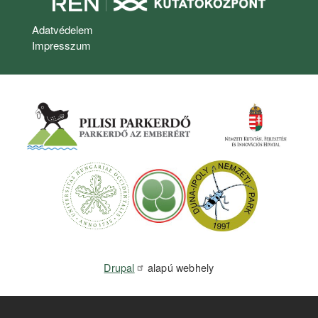
Lábléc
Adatvédelem
Impresszum
Drupal
alapú webhely