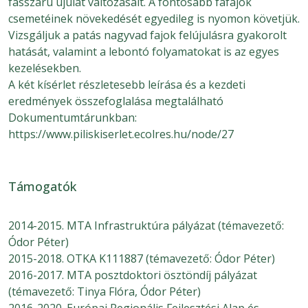
fásszárú újulat változásait. A fontosabb fafajok
csemetéinek növekedését egyedileg is nyomon követjük.
Vizsgáljuk a patás nagyvad fajok felújulásra gyakorolt
hatását, valamint a lebontó folyamatokat is az egyes
kezelésekben.
A két kísérlet részletesebb leírása és a kezdeti
eredmények összefoglalása megtalálható
Dokumentumtárunkban:
https://www.piliskiserlet.ecolres.hu/node/27
Támogatók
2014-2015. MTA Infrastruktúra pályázat (témavezető:
Ódor Péter)
2015-2018. OTKA K111887 (témavezető: Ódor Péter)
2016-2017. MTA posztdoktori ösztöndíj pályázat
(témavezető: Tinya Flóra, Ódor Péter)
2016-2020. Európai Regionális Fejlesztési Alap és