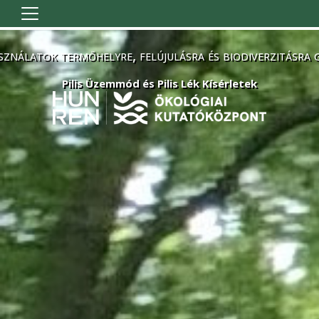
Ugrás a tartalomra
sználatok termőhelyre, felújulásra és biodiverzitásra 
Pilis Üzemmód és Pilis Lék Kísérletek