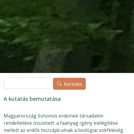
Keresés
Keresés
A kutatás bemutatása
Magyarország őshonos erdeinek társadalmi
rendeltetése összetett: a faanyag-igény kielégítése
mellett az erdők hozzájárulnak a biológiai sokféleség