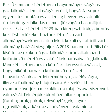
Pilis Üzemmód kísérletben a hagyományos vágásos
gazdálkodás elemeit (vágásterület, hagyásfacsoport,
egyenletes bontás) és a jelenleg bevezetés alatt álló
örökerdő gazdálkodás elemeit (lékvágás) hasonlítjuk
össze. Ezt a kísérletet 2023-ban kiterjesztettük, a bontás
kezelésben lékeket hoztunk létre és a zárt
állományrészekben is, itt a lékek körüli nyíltabb ill. zárt
állomány hatását vizsgáljuk. A 2018-ban indított Pilis Lék
kísérlet az örökerdő gazdálkodás során alkalmazott
különböző méretű és alakú lékek hatásaival foglalkozik.
Mindkét esetben arra a kérdésre keressük a választ,
hogy miként hatnak a különböző erdészeti
beavatkozások az erdei termőhelyre, az élővilágra,
illetve a faállomány felújulására. A kezelésekben
nyomon követjük a mikroklíma, a talaj- és avarviszonyok
változását. Felmérjük különböző állatcsoportok
(futóbogarak, pókok, televényférgek, legyek,
ugróvillások, atkák), az aljnövényzet, valamint a