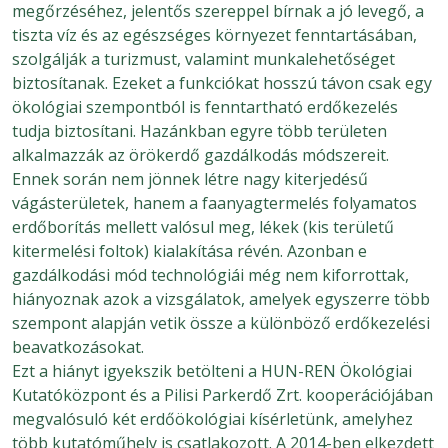
megőrzéséhez, jelentős szereppel bírnak a jó levegő, a
tiszta víz és az egészséges környezet fenntartásában,
szolgálják a turizmust, valamint munkalehetőséget
biztosítanak. Ezeket a funkciókat hosszú távon csak egy
ökológiai szempontból is fenntartható erdőkezelés
tudja biztosítani. Hazánkban egyre több területen
alkalmazzák az örökerdő gazdálkodás módszereit.
Ennek során nem jönnek létre nagy kiterjedésű
vágásterületek, hanem a faanyagtermelés folyamatos
erdőborítás mellett valósul meg, lékek (kis területű
kitermelési foltok) kialakítása révén. Azonban e
gazdálkodási mód technológiái még nem kiforrottak,
hiányoznak azok a vizsgálatok, amelyek egyszerre több
szempont alapján vetik össze a különböző erdőkezelési
beavatkozásokat.
Ezt a hiányt igyekszik betölteni a HUN-REN Ökológiai
Kutatóközpont és a Pilisi Parkerdő Zrt. kooperációjában
megvalósuló két erdőökológiai kísérletünk, amelyhez
több kutatóműhely is csatlakozott. A 2014-ben elkezdett