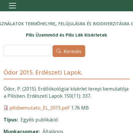
Ugrás a tartalomra
sználatok termőhelyre, felújulásra és biodiverzitásra 
Pilis Üzemmód és Pilis Lék Kísérletek
Keresés
Keresés
Ódor 2015. Erdészeti Lapok.
Ódor, P. (2015). Erdőökológiai kísérlet terepi bemutatója
a Pilisben. Erdészeti Lapok 150(11): 337.
pilisbemutato_EL_2015.pdf
1.76 MB
Típus
Egyéb publikáció
Munkacsomag
Általános