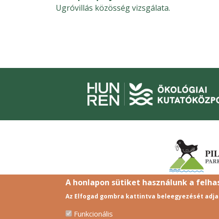
Ugróvillás közösség vizsgálata.
A honlapon sütiket használunk a felh
Az Elfogad gombra kattintva beleegyezését adja
Funkcionális