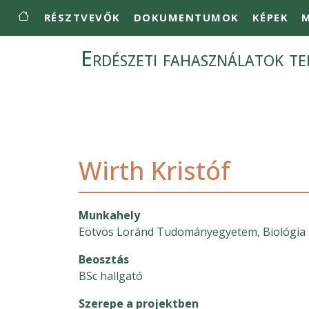
Main navigation
Ugrás a tartalomra
RÉSZTVEVŐK
DOKUMENTUMOK
KÉPEK
M
Erdészeti fahasználatok ter
Wirth Kristóf
Munkahely
Eötvös Loránd Tudományegyetem, Biológia 
Beosztás
BSc hallgató
Szerepe a projektben