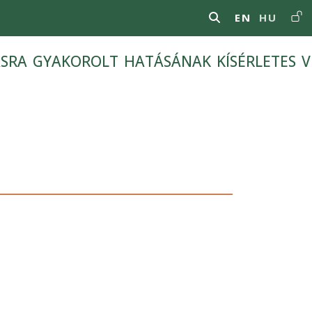
Us
EN
HU
ásra gyakorolt hatásának kísérletes v