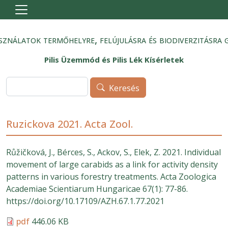
Ugrás a tartalomra
sználatok termőhelyre, felújulásra és biodiverzitásra 
Pilis Üzemmód és Pilis Lék Kísérletek
Keresés
Keresés
Ruzickova 2021. Acta Zool.
Růžičková, J., Bérces, S., Ackov, S., Elek, Z. 2021. Individual
movement of large carabids as a link for activity density
patterns in various forestry treatments. Acta Zoologica
Academiae Scientiarum Hungaricae 67(1): 77-86.
https://doi.org/10.17109/AZH.67.1.77.2021
pdf
446.06 KB