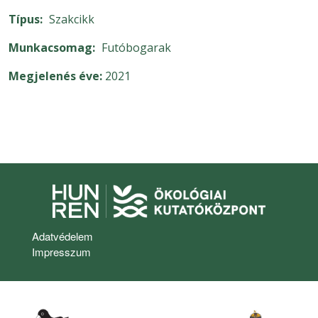
Típus
Szakcikk
Munkacsomag
Futóbogarak
Megjelenés éve
2021
Lábléc
Adatvédelem
Impresszum