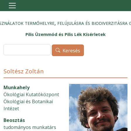
Ugrás a tartalomra
sználatok termőhelyre, felújulásra és biodiverzitásra 
Pilis Üzemmód és Pilis Lék Kísérletek
Keresés
Keresés
Soltész Zoltán
Munkahely
Ökológiai Kutatóközpont
Ökológiai és Botanikai
Intézet
Beosztás
tudományos munkatárs