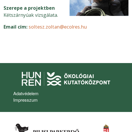
Szerepe a projektben
Kétszárnyúak vizsgálata.
Email cím
soltesz.zoltan@ecolres.hu
Lábléc
Adatvédelem
Impresszum