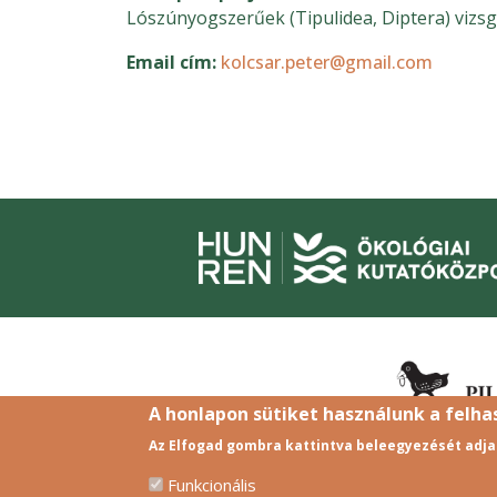
Lószúnyogszerűek (Tipulidea, Diptera) vizsg
Email cím
kolcsar.peter@gmail.com
A honlapon sütiket használunk a felh
Az Elfogad gombra kattintva beleegyezését adja
Funkcionális