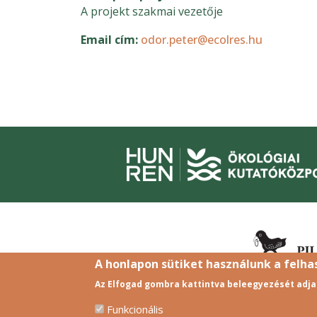
A projekt szakmai vezetője
Email cím
odor.peter@ecolres.hu
A honlapon sütiket használunk a felh
Az Elfogad gombra kattintva beleegyezését adja
Funkcionális