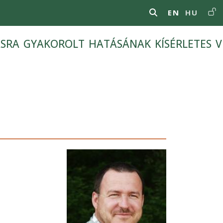
Us
EN
HU
ásra gyakorolt hatásának kísérletes v