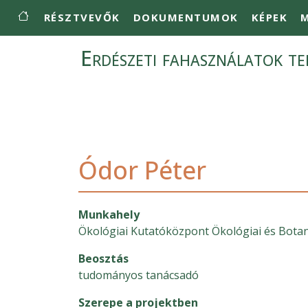
Main navigation
Ugrás a tartalomra
RÉSZTVEVŐK
DOKUMENTUMOK
KÉPEK
M
Erdészeti fahasználatok ter
Ódor Péter
Munkahely
Ökológiai Kutatóközpont Ökológiai és Botan
Beosztás
tudományos tanácsadó
Szerepe a projektben