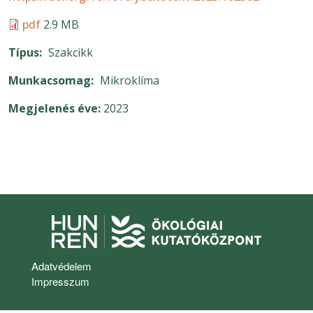
pdf
2.9 MB
Típus
Szakcikk
Munkacsomag
Mikroklíma
Megjelenés éve
2023
Lábléc
Adatvédelem
Impresszum