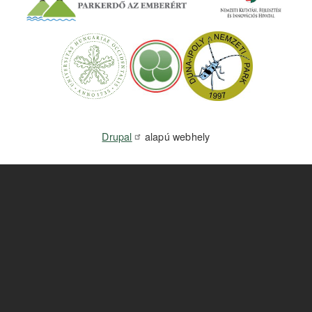
Drupal
alapú webhely