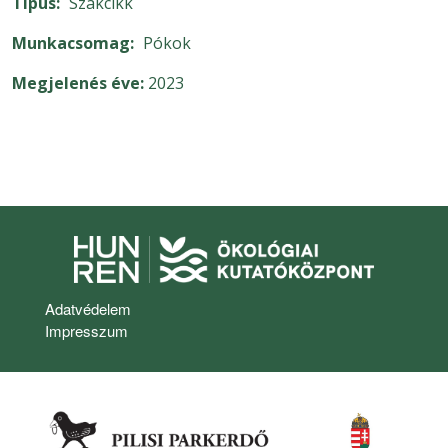
Típus
Szakcikk
Munkacsomag
Pókok
Megjelenés éve
2023
Lábléc
Adatvédelem
Impresszum