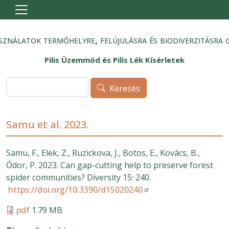
Ugrás a tartalomra
sználatok termőhelyre, felújulásra és biodiverzitásra 
Pilis Üzemmód és Pilis Lék Kísérletek
Keresés
Keresés
Samu et al. 2023.
Samu, F., Elek, Z., Ruzickova, J., Botos, E., Kovács, B.,
Ódor, P. 2023. Can gap-cutting help to preserve forest
spider communities? Diversity 15: 240.
https://doi.org/10.3390/d15020240
pdf
1.79 MB