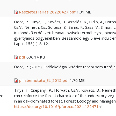
Reszletes leiras 20220427.pdf
1.31 MB
Ódor, P., Tinya, F., Kovács, B., Aszalós, R., Bidló, A., Boros
Cs.V., Németh, Cs., Soltész, Z., Samu, F., Sass, V., Simon, L
Különböző erdészeti beavatkozások termőhelyre, biodiver
gyertyános tölgyesekben. Beszámoló egy 5 éve indult erd
Lapok 155(1): 8-12.
pdf
636.14 KB
Ódor, P. (2015). Erdőökológiai kísérlet terepi bemutatója
pilisbemutato_EL_2015.pdf
1.76 MB
Tinya, F., Csépányi, P., Horváth, Cs.V., Kovács, B., Németh
zet
can reinforce the forest character of the understory veget
in an oak-dominated forest. Forest Ecology and Manage
https://doi.org/10.1016/j.foreco.2024.122471