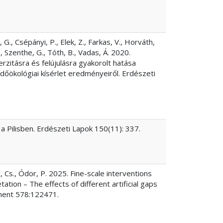
, G., Csépányi, P., Elek, Z., Farkas, V., Horváth,
., Szenthe, G., Tóth, B., Vadas, Á. 2020.
zitásra és felújulásra gyakorolt hatása
őökológiai kísérlet eredményeiről. Erdészeti
 a Pilisben. Erdészeti Lapok 150(11): 337.
, Cs., Ódor, P. 2025. Fine-scale interventions
ation – The effects of different artificial gaps
ment 578:122471.