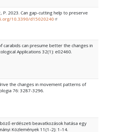
dor, P. 2023. Can gap-cutting help to preserve
oi.org/10.3390/d15020240
ty of carabids can presume better the changes in
logical Applications 32(1): e02460.
ns drive the changes in movement patterns of
ologia 76: 3287-3296.
ülönböző erdészeti beavatkozások hatása egy
ományi Közlemények 11(1-2): 1-14.