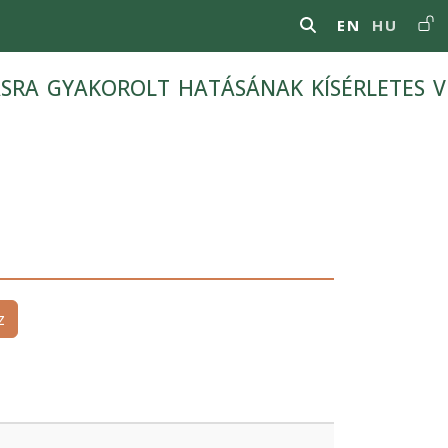
Us
EN
HU
ásra gyakorolt hatásának kísérletes v
z