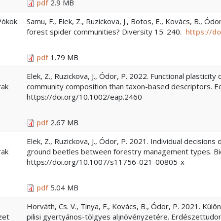
pdf
2.9 MB
Pókok
Samu, F., Elek, Z., Ruzickova, J., Botos, E., Kovács, B., Ó
forest spider communities? Diversity 15: 240.
https://d
pdf
1.79 MB
Elek, Z., Ruzickova, J., Ódor, P. 2022. Functional plastici
rak
community composition than taxon-based descriptors. Eco
https://doi.org/10.1002/eap.2460
pdf
2.67 MB
Elek, Z., Ruzickova, J., Ódor, P. 2021. Individual decisio
rak
ground beetles between forestry management types. Bi
https://doi.org/10.1007/s11756-021-00805-x
pdf
5.04 MB
Horváth, Cs. V., Tinya, F., Kovács, B., Ódor, P. 2021. K
zet
pilisi gyertyános-tölgyes aljnövényzetére. Erdészettud