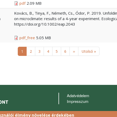
pdf
2.09 MB
Kovács, B., Tinya, F., Németh, Cs., Ódor, P. 2019. Unfoldi
a
on microclimate: results of a 4-year experiment. Ecologic
https://doi.org/10.1002/eap.2043
pdf_free
5.05 MB
Következő oldal
Utolsó oldal
1
2
3
4
5
6
››
Utolsó »
Lábléc
Adatvédelem
Impresszum
asználói élmény növelése érdekében