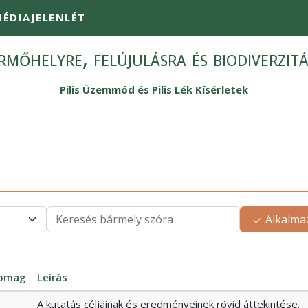
ÉDIAJELENLÉT
mőhelyre, felújulásra és biodiverzit
Pilis Üzemmód és Pilis Lék Kísérletek
Alkalma
omag
Leírás
A kutatás céljainak és eredményeinek rövid áttekintése.