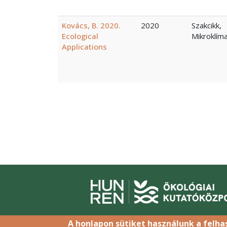
Kovács, B. 2020.
2020
Szakcikk,
Ecological
Mikroklím
Applications
Oldalszámozás
A honlapon sütiket használunk a felh