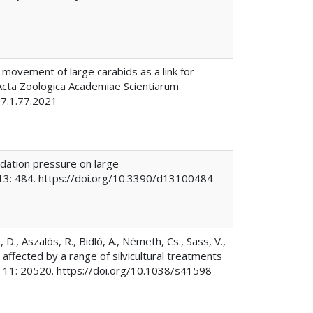
ual movement of large carabids as a link for
. Acta Zoologica Academiae Scientiarum
67.1.77.2021
redation pressure on large
 13: 484. https://doi.org/10.3390/d13100484
 D., Aszalós, R., Bidló, A., Németh, Cs., Sass, V.,
 affected by a range of silvicultural treatments
s 11: 20520. https://doi.org/10.1038/s41598-