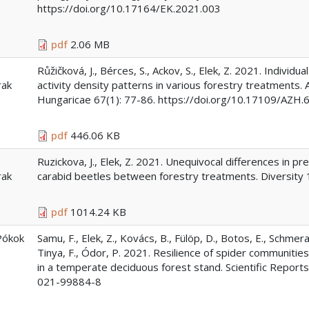
https://doi.org/10.17164/EK.2021.003
pdf
2.06 MB
Růžičková, J., Bérces, S., Ackov, S., Elek, Z. 2021. Individ
rak
activity density patterns in various forestry treatments
Hungaricae 67(1): 77-86. https://doi.org/10.17109/AZH.
pdf
446.06 KB
Ruzickova, J., Elek, Z. 2021. Unequivocal differences in p
rak
carabid beetles between forestry treatments. Diversity
pdf
1014.24 KB
Pókok
Samu, F., Elek, Z., Kovács, B., Fülöp, D., Botos, E., Schmera,
Tinya, F., Ódor, P. 2021. Resilience of spider communities
in a temperate deciduous forest stand. Scientific Report
021-99884-8