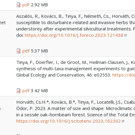
pdf
2.92 MB
Aszalós, R., Kovács, B., Tinya, F., Németh, Cs., Horváth, 
zet
susceptible to disturbance-related and invasive herbs th
understorey after experimental silvicultural treatment
doi:
https://doi.org/10.1016/j.foreco.2023.121438
pdf
5.37 MB
Tinya, F., Doerfler, I., de Groot, M., Heilman-Clausen, J., Ko
synthesis of multi-taxa management experiments to guide
Global Ecology and Conservation, 46: e02553.
https://d
pdf
3.42 MB
Horváth, Cs.H.*, Kovács, B.*, Tinya, F., Locatelli, J.S., Csab
a
Ódor, P. 2023. A matter of size and shape: Microclimati
in a sessile oak–hornbeam forest. Science of the Total En
https://doi.org/10.1016/j.scitotenv.2023.162302