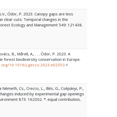
Cs.V., Ódor, P. 2023. Canopy gaps are less
an clear-cuts: Temporal changes in the
s. Forest Ecology and Management 549: 121438.
vács, B., Mårell, A., . . . Ódor, P. 2023. A
 forest biodiversity conservation in Europe.
oi.org/10.1016/j.gecco.2023.e02553
a Németh, Cs., Crecco, L., Illés, G., Csépányi, P.,
c changes induced by experimental gap openings
vironment 873: 162302. *: equal contribution,